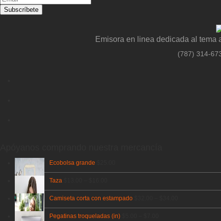
Emisora en linea dedicada al tema 
(787) 314-67
Apóyanos comprando nuestra mercancía
Ecobolsa grande
$
25.00
Taza
$
13.00
–
$
16.00
Camiseta corta con estampado
$
32.00
–
$
34.00
Pegatinas troqueladas (in)
$
5.00
–
$
7.00