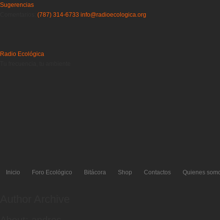
Sugerencias
Comentarios:
(787) 314-6733
info@radioecologica.org
Radio Ecológica
Tu frecuencia, tu ambiente
Inicio
Foro Ecológico
Bitácora
Shop
Contactos
Quienes som
Author Archive