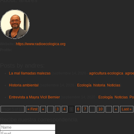
About: andres
Website:
https://www.radioecologica.org
Profile:
Posts by andres:
La mal llamadas malezas
(septiembre 14, 2020 -
agricultura ecologica
,
agroe
Historia ambiental
(septiembre 14, 2020 -
Ecología
,
historia
,
Noticias
)
Entrevista a Mayra Vicil Bernier
(septiembre 14, 2020 -
Ecología
,
Noticias
,
Pol
Page 5 of 11
« First
«
...
3
4
5
6
7
...
10
...
»
Last »
Recibe nuestra correspondencia