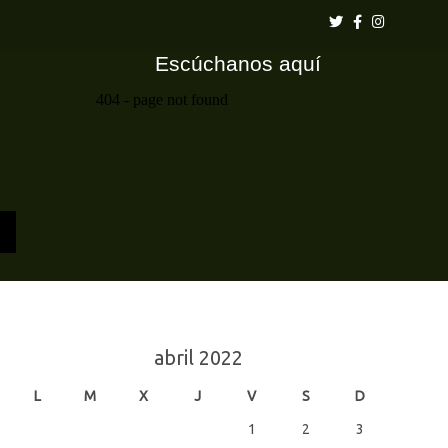
Escúchanos aquí
abril 2022
L
M
X
J
V
S
D
1
2
3