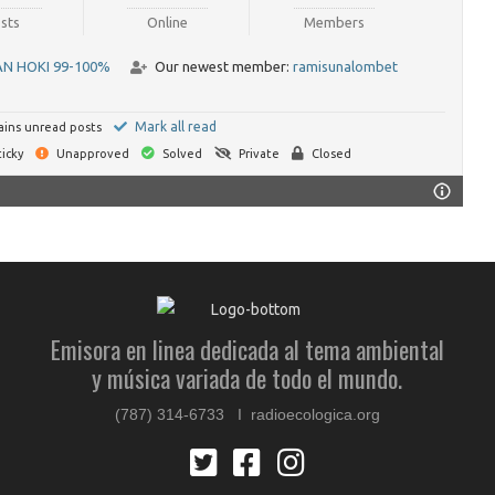
sts
Online
Members
AN HOKI 99-100%
Our newest member:
ramisunalombet
Mark all read
ins unread posts
icky
Unapproved
Solved
Private
Closed
Emisora en linea dedicada al tema ambiental
y música variada de todo el mundo.
(787) 314-6733 I radioecologica.org