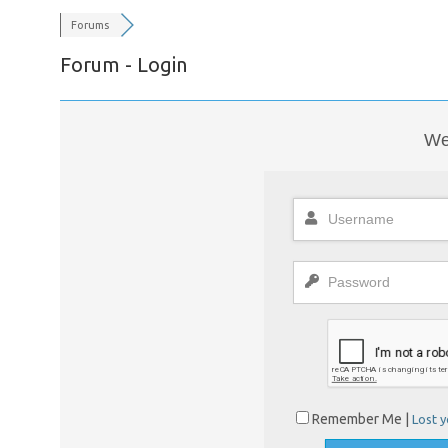
Forums
Forum - Login
We
Remember Me |
Lost 