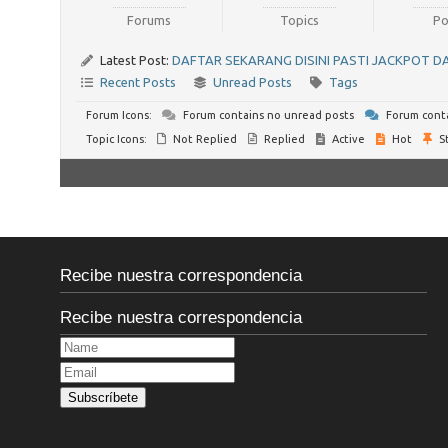
Forums
Topics
Po
Latest Post:
DAFTAR SEKARANG DISINI PASTI JACKPOT D
Recent Posts
Unread Posts
Tags
Forum Icons:
Forum contains no unread posts
Forum conta
Topic Icons:
Not Replied
Replied
Active
Hot
St
Recibe nuestra correspondencia
Recibe nuestra correspondencia