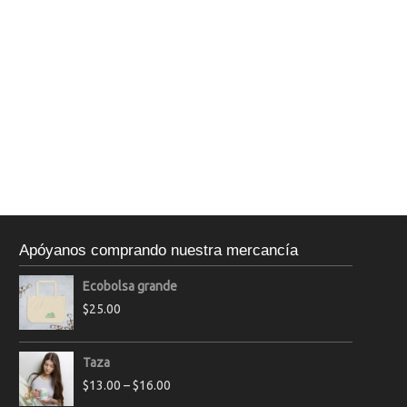
Apóyanos comprando nuestra mercancía
Ecobolsa grande
$
25.00
Taza
$
13.00
–
$
16.00