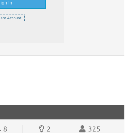
ate Account
8
2
325