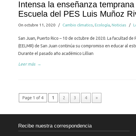
Intensa la enseñanza temprana 
Escuela del PES Luis Muñoz Ri
On octubre 11, 2020
/
Cambio climatico
,
Ecología
,
Noticias
/
L
San Juan, Puerto Rico – 10 de octubre de 2020. La facultad de 
(EELMR) de San Juan continúa su compromiso en educar al est
Durante el pasado año académico Lillian
Leer más
→
Page 1 of 4
1
2
3
4
»
Recibe nuestra correspondencia