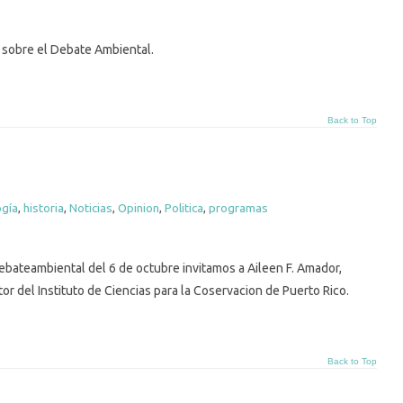
 sobre el Debate Ambiental.
Back to Top
ogía
,
historia
,
Noticias
,
Opinion
,
Politica
,
programas
ebateambiental del 6 de octubre invitamos a Aileen F. Amador,
tor del Instituto de Ciencias para la Coservacion de Puerto Rico.
Back to Top