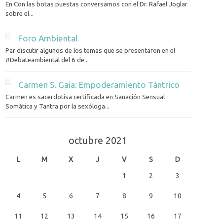
En Con las botas puestas conversamos con el Dr. Rafael Joglar
sobre el...
Foro Ambiental
Par discutir algunos de los temas que se presentaron en el
#Debateambiental del 6 de...
Carmen S. Gaia: Empoderamiento Tántrico
Carmen es sacerdotisa certificada en Sanación Sensual
Somática y Tantra por la sexóloga...
octubre 2021
L
M
X
J
V
S
D
1
2
3
4
5
6
7
8
9
10
11
12
13
14
15
16
17