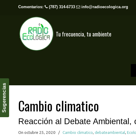
Comentarios:
(787) 314-6733
info@radioecologica.org
Tu frecuencia, tu ambiente
Sugerencias
Cambio climatico
Reacción al Debate Ambiental, 
On octubre 25, 2020
/
Cambio climatico
,
debateambiental
,
Ecol