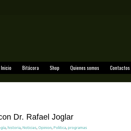
Inicio
Bitácora
Shop
Quienes somos
Contactos
con Dr. Rafael Joglar
ogía
,
historia
,
Noticias
,
Opinion
,
Politica
,
programas