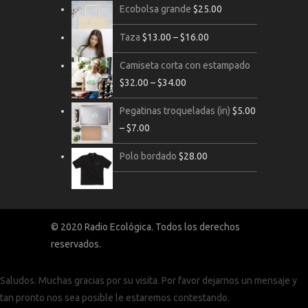
Ecobolsa grande
$
25.00
Taza
$
13.00
–
$
16.00
Camiseta corta con estampado
$
32.00
–
$
34.00
Pegatinas troqueladas (in)
$
5.00
–
$
7.00
Polo bordado
$
28.00
© 2020 Radio Ecológica. Todos los derechos
reservados.
Saludos. Muchas gracias por su visita. Por favor dejarnos un mensaje y
tan pronto nos sea posible le estaremos contestando.