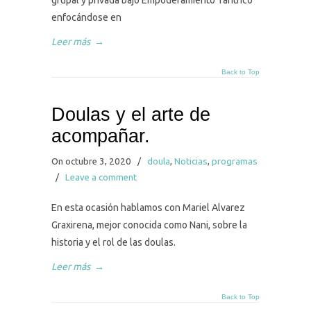
grupal y privada bajo Empoderamiento Tántrico
enfocándose en
Leer más
→
Back to Top
Doulas y el arte de
acompañar.
On octubre 3, 2020
/
doula
,
Noticias
,
programas
/
Leave a comment
En esta ocasión hablamos con Mariel Alvarez
Graxirena, mejor conocida como Nani, sobre la
historia y el rol de las doulas.
Leer más
→
Back to Top