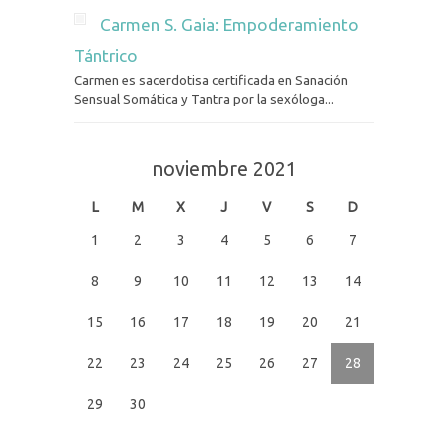
Carmen S. Gaia: Empoderamiento
Tántrico
Carmen es sacerdotisa certificada en Sanación
Sensual Somática y Tantra por la sexóloga...
noviembre 2021
L
M
X
J
V
S
D
1
2
3
4
5
6
7
8
9
10
11
12
13
14
15
16
17
18
19
20
21
22
23
24
25
26
27
28
29
30