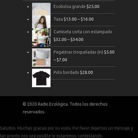
Ecobolsa grande
$
25.00
Taza
$
13.00
–
$
16.00
Camiseta corta con estampado
$
32.00
–
$
34.00
Pegatinas troqueladas (in)
$
5.00
–
$
7.00
Polo bordado
$
28.00
© 2020 Radio Ecológica. Todos los derechos
reservados.
Saludos. Muchas gracias por su visita. Por favor dejarnos un mensaje y
tan pronto nos sea posible le estaremos contestando.