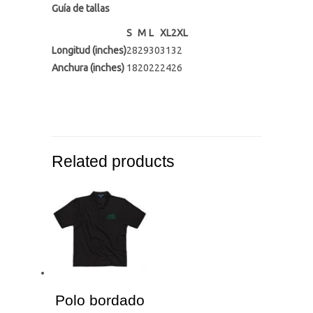
Guía de tallas
S
M
L
XL
2XL
Longitud (inches)
28
29
30
31
32
Anchura (inches)
18
20
22
24
26
Related products
Polo bordado