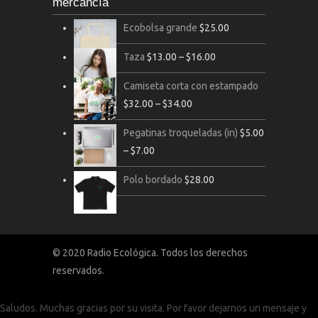
mercancía
Ecobolsa grande
$
25.00
Taza
$
13.00
–
$
16.00
Camiseta corta con estampado
$
32.00
–
$
34.00
Pegatinas troqueladas (in)
$
5.00
–
$
7.00
Polo bordado
$
28.00
© 2020 Radio Ecológica. Todos los derechos
reservados.
Saludos. Muchas gracias por su visita. Por favor dejarnos un mensaje y